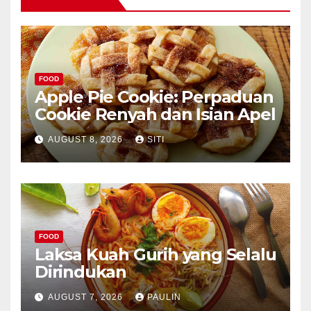
FOOD
Apple Pie Cookie: Perpaduan
Cookie Renyah dan Isian Apel
AUGUST 8, 2026
SITI
FOOD
Laksa Kuah Gurih yang Selalu
Dirindukan
AUGUST 7, 2026
PAULIN