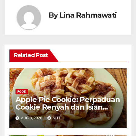
By
Lina Rahmawati
Related Post
FOOD
Apple Pie Cookie: Perpaduan
Cookie Renyah dan Isian
Apel
AUG 8, 2026
SITI