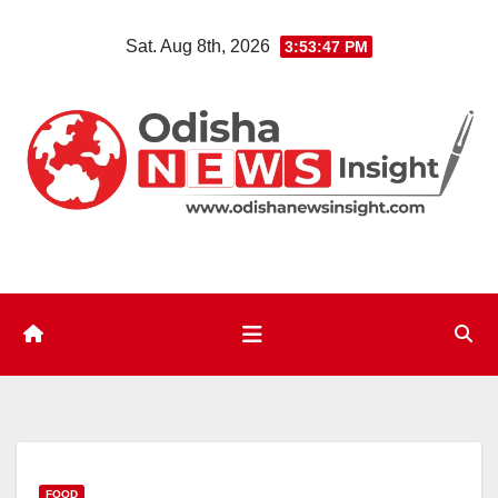
Skip
Sat. Aug 8th, 2026
3:53:48 PM
to
content
FOOD