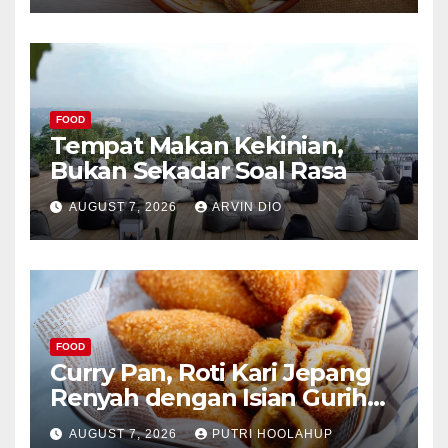
FOOD
Tempat Makan Kekinian,
Bukan Sekadar Soal Rasa
AUGUST 7, 2026
ARVIN DIO
FOOD
Curry Pan, Roti Kari Jepang
Renyah dengan Isian Gurih
Menggoda
AUGUST 7, 2026
PUTRI HOOLAHUP