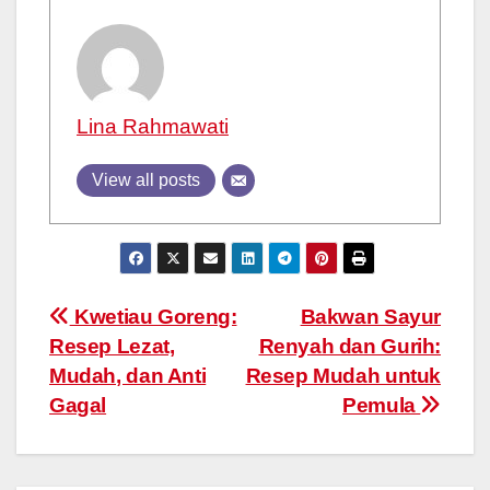
Lina Rahmawati
View all posts
Post
Kwetiau Goreng:
Bakwan Sayur
Resep Lezat,
Renyah dan Gurih:
navigation
Mudah, dan Anti
Resep Mudah untuk
Gagal
Pemula