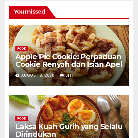
You missed
FOOD
Apple Pie Cookie: Perpaduan
Cookie Renyah dan Isian Apel
AUGUST 8, 2026
SITI
FOOD
Laksa Kuah Gurih yang Selalu
Dirindukan