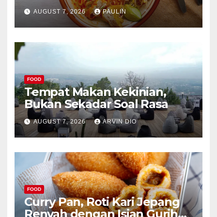
AUGUST 7, 2026
PAULIN
FOOD
Tempat Makan Kekinian,
Bukan Sekadar Soal Rasa
AUGUST 7, 2026
ARVIN DIO
FOOD
Curry Pan, Roti Kari Jepang
Renyah dengan Isian Gurih