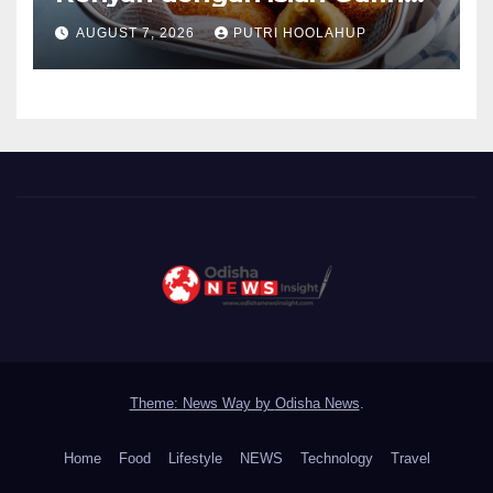
Menggoda
AUGUST 7, 2026
PUTRI HOOLAHUP
Theme: News Way by
Odisha News
.
Home
Food
Lifestyle
NEWS
Technology
Travel