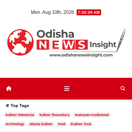
Skip
Mon. Aug 10th, 2026
7:00:10 AM
to
content
Top Tags
kuliner Indonesia
kuliner Nusantara
makanan tradisional
technology
wisata kuliner
food
Kuliner Asia