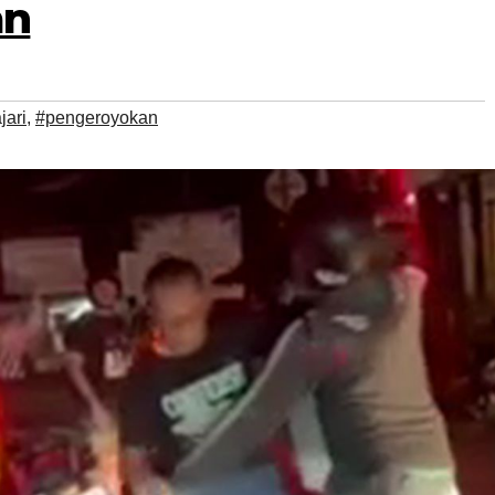
an
jari
,
#pengeroyokan