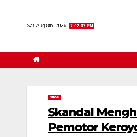
Skip
to
content
Sat. Aug 8th, 2026
7:02:09 PM
NEWS
Skandal Menghe
Pemotor Keroyo