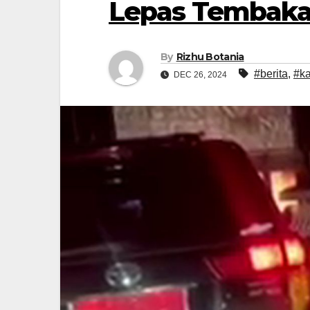
Lepas Tembak
By
Rizhu Botania
#berita
,
#ka
DEC 26, 2024