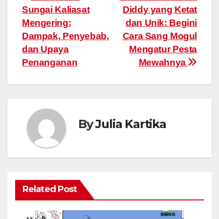
Sungai Kaliasat
Diddy yang Ketat
navigation
Mengering:
dan Unik: Begini
Dampak, Penyebab,
Cara Sang Mogul
dan Upaya
Mengatur Pesta
Penanganan
Mewahnya
By
Julia Kartika
Related Post