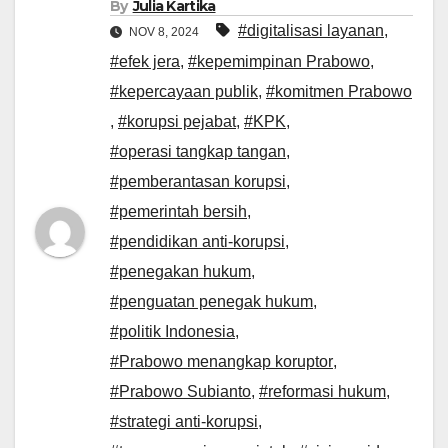
By
Julia Kartika
#digitalisasi layanan
,
NOV 8, 2024
#efek jera
,
#kepemimpinan Prabowo
,
#kepercayaan publik
,
#komitmen Prabowo
,
#korupsi pejabat
,
#KPK
,
#operasi tangkap tangan
,
#pemberantasan korupsi
,
#pemerintah bersih
,
#pendidikan anti-korupsi
,
#penegakan hukum
,
#penguatan penegak hukum
,
#politik Indonesia
,
#Prabowo menangkap koruptor
,
#Prabowo Subianto
,
#reformasi hukum
,
#strategi anti-korupsi
,