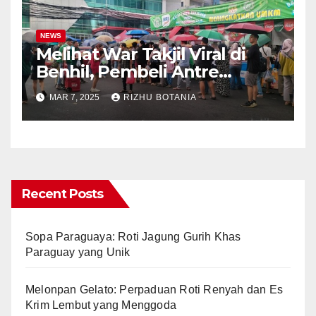
NEWS
Melihat War Takjil Viral di
Benhil, Pembeli Antre
Panjang meski Gerimis
MAR 7, 2025
RIZHU BOTANIA
Recent Posts
Sopa Paraguaya: Roti Jagung Gurih Khas
Paraguay yang Unik
Melonpan Gelato: Perpaduan Roti Renyah dan Es
Krim Lembut yang Menggoda