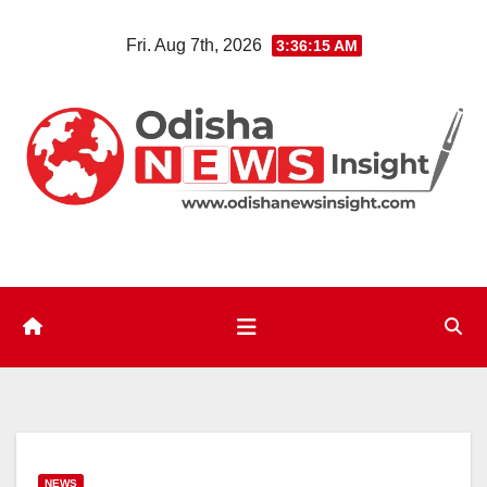
Skip
Fri. Aug 7th, 2026
3:36:16 AM
to
content
NEWS