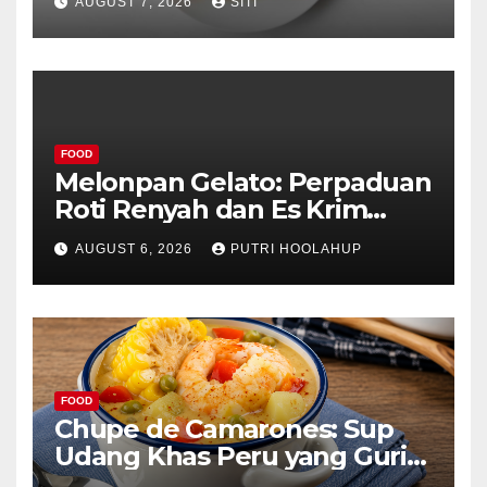
AUGUST 7, 2026
SITI
FOOD
Melonpan Gelato: Perpaduan
Roti Renyah dan Es Krim
Lembut yang Menggoda
AUGUST 6, 2026
PUTRI HOOLAHUP
FOOD
Chupe de Camarones: Sup
Udang Khas Peru yang Gurih
Lezat