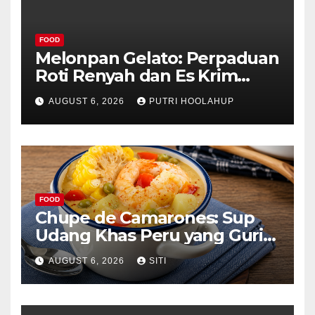
FOOD
Melonpan Gelato: Perpaduan
Roti Renyah dan Es Krim
Lembut yang Menggoda
AUGUST 6, 2026
PUTRI HOOLAHUP
FOOD
Chupe de Camarones: Sup
Udang Khas Peru yang Gurih
Lezat
AUGUST 6, 2026
SITI