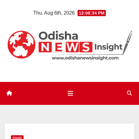
Skip
Thu. Aug 6th, 2026
12:08:35 PM
to
content
FOOD