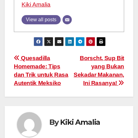
Kiki Amalia
View all posts
Post
Quesadilla
Borscht, Sup Bit
Homemade: Tips
yang Bukan
navigation
dan Trik untuk Rasa
Sekadar Makanan,
Autentik Meksiko
Ini Rasanya!
By
Kiki Amalia