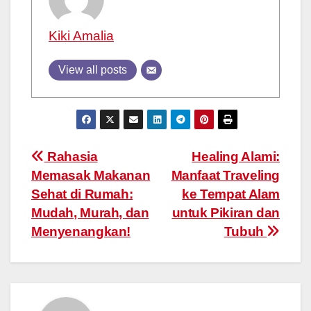
Kiki Amalia
View all posts
Post
Rahasia
Healing Alami:
Memasak Makanan
Manfaat Traveling
navigation
Sehat di Rumah:
ke Tempat Alam
Mudah, Murah, dan
untuk Pikiran dan
Menyenangkan!
Tubuh