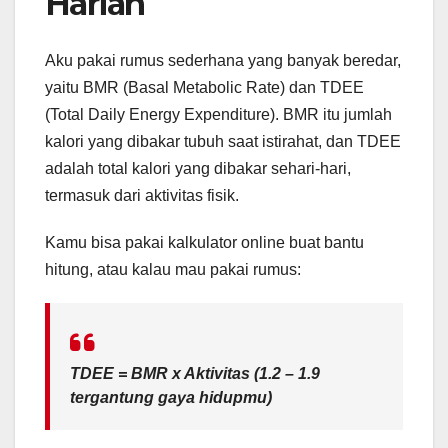
Harian
Aku pakai rumus sederhana yang banyak beredar,
yaitu BMR (Basal Metabolic Rate) dan TDEE
(Total Daily Energy Expenditure). BMR itu jumlah
kalori yang dibakar tubuh saat istirahat, dan TDEE
adalah total kalori yang dibakar sehari-hari,
termasuk dari aktivitas fisik.
Kamu bisa pakai kalkulator online buat bantu
hitung, atau kalau mau pakai rumus:
TDEE = BMR x Aktivitas (1.2 – 1.9
tergantung gaya hidupmu)