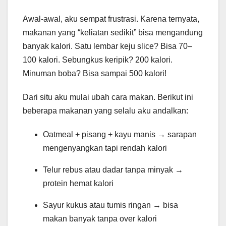
Awal-awal, aku sempat frustrasi. Karena ternyata,
makanan yang “keliatan sedikit” bisa mengandung
banyak kalori. Satu lembar keju slice? Bisa 70–
100 kalori. Sebungkus keripik? 200 kalori.
Minuman boba? Bisa sampai 500 kalori!
Dari situ aku mulai ubah cara makan. Berikut ini
beberapa makanan yang selalu aku andalkan:
Oatmeal + pisang + kayu manis → sarapan
mengenyangkan tapi rendah kalori
Telur rebus atau dadar tanpa minyak →
protein hemat kalori
Sayur kukus atau tumis ringan → bisa
makan banyak tanpa over kalori