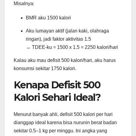
Misalnya:
BMR aku 1500 kalori
Aku lumayan aktif (jalan kaki, olahraga
ringan), jadi faktor aktivitas 1.5
→ TDEE-ku = 1500 x 1.5 = 2250 kalori/hari
Kalau aku mau defisit 500 kalori/hari, aku harus
konsumsi sekitar 1750 kalori.
Kenapa Defisit 500
Kalori Sehari Ideal?
Menurut banyak ahli, defisit 500 kalori per hari
dianggap ideal karena bisa nurunin berat badan
sekitar 0.5–1 kg per minggu. Ini angka yang