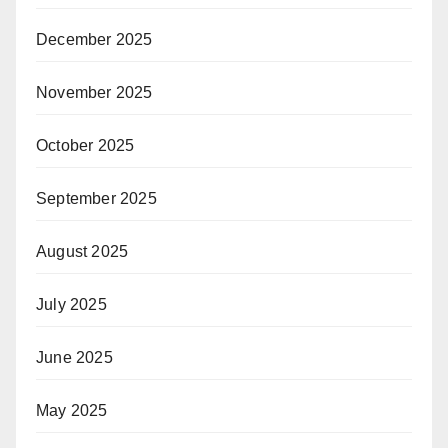
December 2025
November 2025
October 2025
September 2025
August 2025
July 2025
June 2025
May 2025