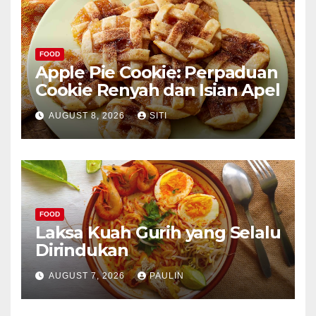
FOOD
Apple Pie Cookie: Perpaduan
Cookie Renyah dan Isian Apel
AUGUST 8, 2026
SITI
FOOD
Laksa Kuah Gurih yang Selalu
Dirindukan
AUGUST 7, 2026
PAULIN