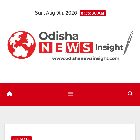
Skip
Sun. Aug 9th, 2026
8:35:31 AM
to
content
LIFESTYLE