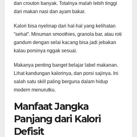
dan crouton banyak. Totalnya malah lebih tinggi
dari makan nasi dan ayam bakar.
Kalori bisa nyelinap dari hal-hal yang kelihatan
“sehat”. Minuman smoothies, granola bar, atau roti
gandum dengan selai kacang bisa jadi jebakan
kalau porsinya nggak sesuai.
Makanya penting banget belajar label makanan.
Lihat kandungan kalorinya, dan porsi sajinya. Ini
salah satu skill paling berguna dalam hidup
modern menurutku.
Manfaat Jangka
Panjang dari Kalori
Defisit