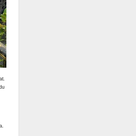
at.
du
a.