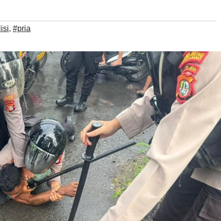
isi
,
#pria