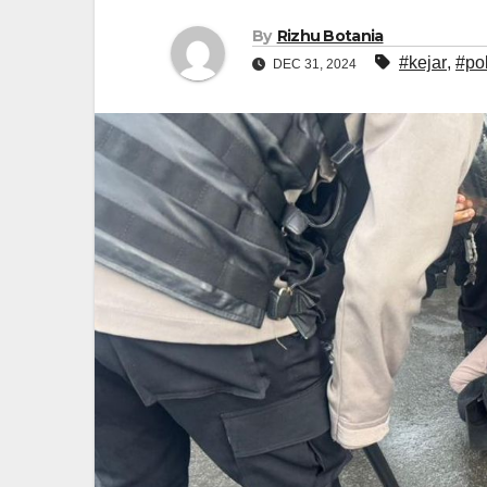
By
Rizhu Botania
#kejar
,
#pol
DEC 31, 2024