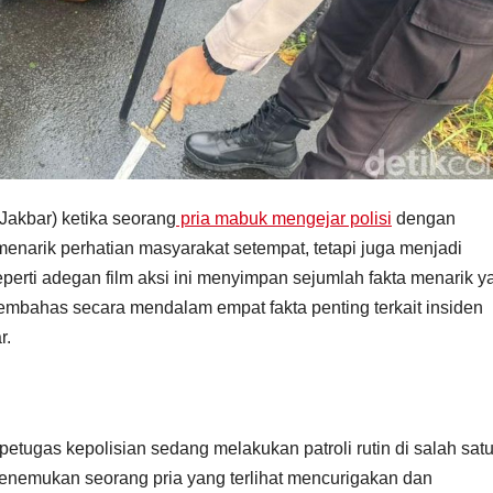
(Jakbar) ketika seorang
pria mabuk mengejar polisi
dengan
enarik perhatian masyarakat setempat, tetapi juga menjadi
eperti adegan film aksi ini menyimpan sejumlah fakta menarik y
n membahas secara mendalam empat fakta penting terkait insiden
r.
petugas kepolisian sedang melakukan patroli rutin di salah sat
menemukan seorang pria yang terlihat mencurigakan dan